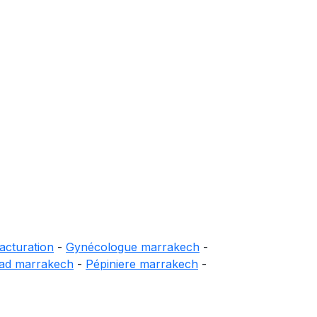
acturation
-
Gynécologue marrakech
-
iad marrakech
-
Pépiniere marrakech
-