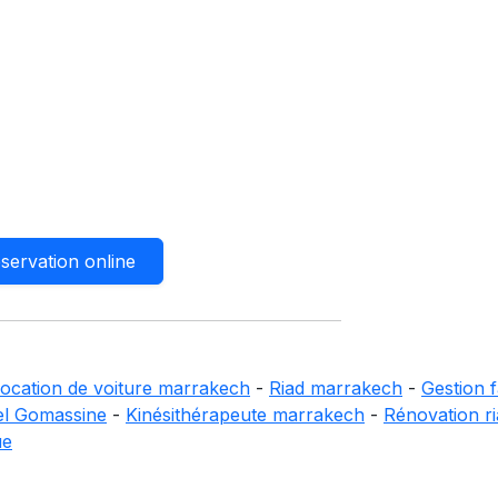
servation online
ocation de voiture marrakech
-
Riad marrakech
-
Gestion f
el Gomassine
-
Kinésithérapeute marrakech
-
Rénovation r
ue